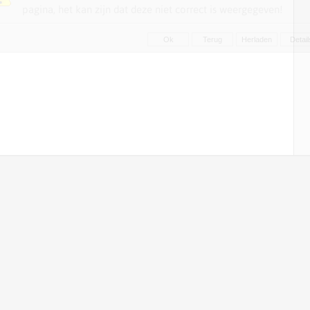
pagina, het kan zijn dat deze niet correct is weergegeven!
able 'woonlastenmeters_nl_landvancuijk_lvo.locality_texts' doesn't exist (select
0.`id`,t0.`tax`,t0.`title`,t0.`part`,t0.`key`,t0.`icon` from
Ok
Terug
Herladen
Detail
oonlastenmeters_nl_landvancuijk_lvo.locality_texts as t0 where (`icon`=
resident.tax.property') limit 100)
mysql_fetch_assoc() expects parameter 1 to be resource, boolean given