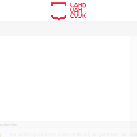
rschuwing
We hebben problemen ondervonden bij het genereren van dez